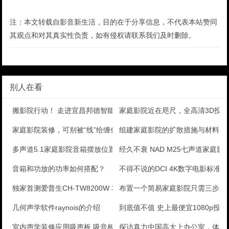
注：本文转载自影音新生活，目的在于分享信息，不代表本站赞同
其观点和对其真实性负责，如有侵权请联系我们及时删除。
别人在看
搬影院行动！ 走进宜昌邦德智能影音体验馆
家庭影院近在咫尺，全高清3D投影机
家庭影院装修，可别被“线”给缠住！
组建家庭影院的扩散措施与材料分
多声道5.1家庭影院音箱摆放位置建议
经久不衰 NAD M25七声道家庭
音箱和功放的功率如何搭配？
不得不说的DCI 4K数字电影标准
独家首测爱普生CH-TW8200W 3D投影机
布置一个简易家庭影院只需三步
几何声学软件raynois的介绍
到底值不值 史上最便宜1080p投
室内声学装修应用吸声板 吸音板的常见错误
探访真力中国高大上办公室，体验