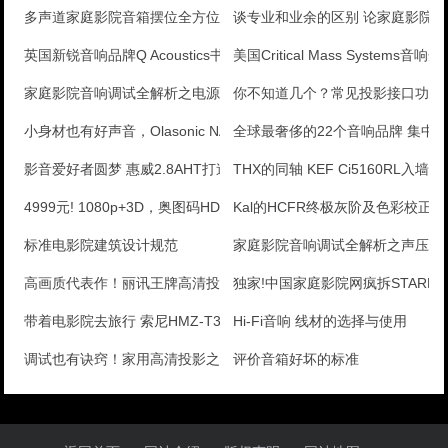
多声道家庭影院音箱摆位全方位解析
谈专业和业余的区别 论家庭影院音
英国新锐音响品牌Q Acoustics书架音箱Con
美国Critical Mass Systems音响开
家庭影院音响调试全解析之电源的影响
你不知道几个？常见投影接口功能
小身材也有好声音，Olasonic NANO-CD1
全球最奢侈的22个音响品牌 集中在
影音爱好者圆梦 惠威2.8AHT打造百万级私人影院
THX的同轴 KEF Ci5160RL入墙音
4999元! 1080p+3D，奥图码HD26上市
Kal的HCFR终极灰阶及色彩校正手
标准电影院建筑设计规范
家庭影院音响调试全解析之声压仪
高画质代表作！丽讯王牌高清投影评测
独家!中国家庭影院网疯拆STARKE IC
带着电影院去旅行 索尼HMZ-T3W音视频系统测评
Hi-Fi音响 线材的选择与使用
调试也有诀窍！家用高清投影之应用篇
评价音箱好坏的标准