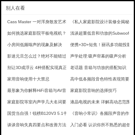
别人在看
Cass Master 一对浑身散发艺术气息的音箱
《私人家庭影院设计装修全揭秘》
如何挑选家庭影院平板电视机？1张图告诉你
浅谈超重低音和功放的Subwoofer
小房间低频嗡声的现象及解决
便携+3D+短焦！丽讯多功能投影
影迷元旦怎么过？绝对不能错过10大经典间谍电影
声学处理:吸声帘幕的吸声分析
别让3D成浮云 4种搭配实现真正3D投影
老话题 音箱与功放的搭配知识
家用音响使用十大禁忌
高中低各频段音色特性表现简要说
最形象为你解释HiFi音箱与AV音箱及监听音箱的区别
家庭影院音响的选择技巧
家庭影院等室内声学几大名词要素解析
液晶电视的未来 详解高动态范围
国货当自强！锐榜B120V3 5.1书架箱测评
《音响小常识》各频段声音的作用
谈谈音响失真四要点和改善方法
入门必看 认识你所不熟悉的超低