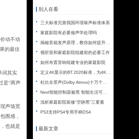
别人在看
三大标准完善我国环境噪声标准体系
家庭影院有必要做声学处理吗
价动不动
揭秘音箱发声原理，教你如何提升音质！
效果的最佳
视听室和家庭影院组建前的必要工作
如何布置音响组建专业的家庭影院
定义4K显示的BT.2020标准，为4K超高清显示设备的普及
单词其实
杜比全景声(Dolby Atmos)十万个为什么
说过是“两声
Nest智能控制器被黑 智能生活可能变得更糟？
浅析家庭影院装修“空静黑”三要素
现声场宽
PS3支持PS4专用手柄DS4
间包围感，
了，也就是
最新文章