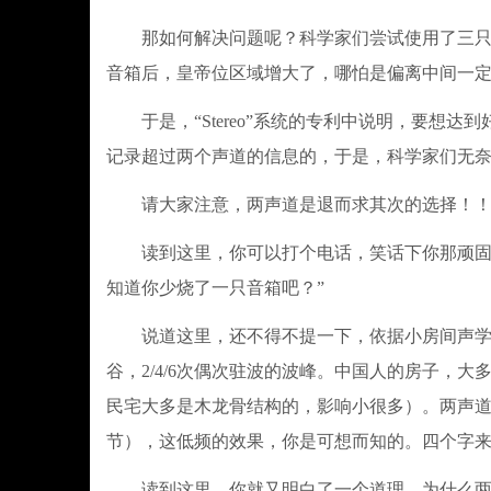
那如何解决问题呢？科学家们尝试使用了三只音
音箱后，皇帝位区域增大了，哪怕是偏离中间一
于是，“Stereo”系统的专利中说明，要想达
记录超过两个声道的信息的，于是，科学家们无
请大家注意，两声道是退而求其次的选择！！L
读到这里，你可以打个电话，笑话下你那顽固不化的
知道你少烧了一只音箱吧？”
说道这里，还不得不提一下，依据小房间声学的原
谷，2/4/6次偶次驻波的波峰。中国人的房子，
民宅大多是木龙骨结构的，影响小很多）。两声
节），这低频的效果，你是可想而知的。四个字
读到这里，你就又明白了一个道理，为什么两声