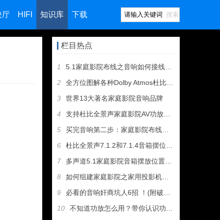
映厅
HIFI
知识库
下载
搜索
栏目热点
1
5.1家庭影院布线之音响如何接线（图文教程）
2
全方位图解各种Dolby Atmos杜比全景声音箱摆位方案
3
世界13大著名家庭影院音响品牌
4
支持杜比全景声家庭影院AV功放和音箱推荐
5
买完音响第二步：家庭影院布线及音箱摆位
6
杜比全景声7.1.2和7.1.4音箱摆位有什么区别
7
多声道5.1家庭影院音箱摆放位置建议
8
如何组建家庭影院之家用投影机选购指南
9
必看的音响奸商坑人6招 ！(附破解招式）
10
不知道功放怎么用？带你认识功放机所有接口