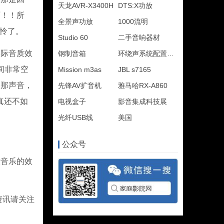
天龙AVR-X3400H
DTS:X功放
啊！！所
全景声功放
1000流明
怜了。
Studio 60
二手音响器材
实际音质效
钢制音箱
环绕声系统配置攻略
间非常空
Mission m3as
JBL s7165
。那声音，
先锋AV扩音机
雅马哈RX-A860
真还不如
电视盒子
影音集成科技展
光纤USB线
美国
公众号
音乐的效
资讯请关注