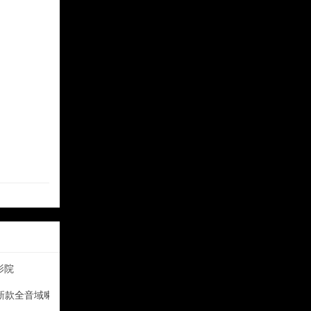
影院
发布新款全音域喇叭A1.