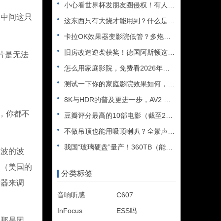
小心看世界杯发朋友圈侵权！有人被判赔108万
中间这只
这东西只有大烧才能用到？什么是XLR接口？平衡音频信号线、低
卡拉OK效果器变影院低管？多炮玩家省钱了，内附调音软件免费下
旧房改造逆袭获奖！德国阿斯顿这套7.2.4全景声私人影院太惊
片是无法
怎么用家庭影院，免费看2026年世界杯直播？
测试一下你的家庭影院效果如何，bobo精选测试片1~3合集
8K与HDR的普及更进一步，AV2 视频编解码器发布
了，你都不
豆瓣评分最高的10部电影（截至2025年）
不做吊顶也能用吸顶喇叭？全景声天空声道安装教程
我国“玻璃硬盘”量产！360TB（能装2.5万部电影），10
驻波的波
响（美国的
分类标签
衡器来调
音响听感
C607
InFocus
ESS吗
那是因