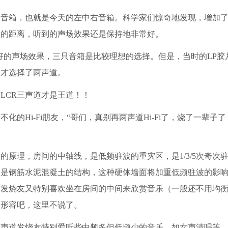
箱，也就是今天的左中右音箱。科学家们惊奇地发现，增加了
定的距离，听到的声场效果还是保持地非常好。
到好的声场效果，三只音箱是比较理想的选择。但是，当时的LP胶
奈才选择了两声道。
CR三声道才是王道！！
Hi-Fi朋友，“哥们，真别再两声道Hi-Fi了，烧了一辈子
理，房间的中轴线，是低频驻波的重灾区，是1/3/5次奇次
大多是钢筋水泥混凝土的结构，这种硬体墙面将加重低频驻波的影
道发烧友又特别喜欢坐在房间的中间来欣赏音乐（一般还不用均
来形容吧，这里不说了。
道发烧友特别爱听些中频多但低频少的音乐，如女声清唱等。