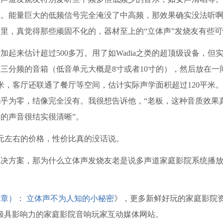
差。能量巨大的低频信号完全淹没了中高频，那效果确实没法听
里，真觉得那些顽固不化的，器材至上的“立体声”发烧友有些可
来估计超过500多万。用了如Wadia之类的超顶级设备，但
三分频的音箱（低音单元大概是8寸或者10寸的），然后放在一
米，客厅还联通了餐厅等空间，估计实际声学面积超过120平米
乎为零，结像完全没有。我很想告诉他，“老板，这种音质效果
家的声音很结实很清晰”。
元左右的价格，性价比真的没话说。
方案，那为什么立体声发烧友老是说多声道家庭影院系统播放
章）： 立体声不为人知的小秘密
》，更多新鲜好玩的家庭影院
cn)，全国极具影响力的家庭影院音响玩家互动媒体网站。