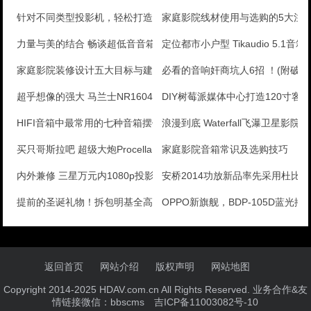
针对不同类型投影机，轻松打造出色的客厅影院，最新家庭
家庭影院线材使用与选购的5大注
力量与美的结合 畅谈超低音音箱
定位都市小户型 Tikaudio 5.1音
家庭影院装修设计五大目标与建议
必看的音响奸商坑人6招 ！(附破
超乎想像的强大 马兰士NR1604功放机测评
DIY树莓派媒体中心打造120寸客
HIFI音箱中最常用的七种音箱摆位方法
浪漫到底 Waterfall飞瀑卫星影院
买只哥斯拉吧 超级大炮Procella Audio
家庭影院音箱常识及选购技巧
内外兼修 三星万元内1080p投影美图秀
安桥2014功放新品率先采用杜比
提前的圣诞礼物！拆包明基全高清投影
OPPO新旗舰，BDP-105D蓝光
返回首页
网站介绍
版权声明
网站地图
Copyright 2014-2025 HDAV.com.cn All Rights Reserved. 业务合作&友
情链接微信：bbscms
吉ICP备11003082号-10