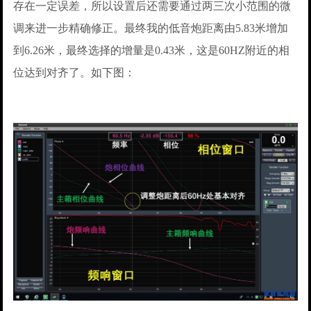
存在一定误差，所以设置后还需要通过两三次小范围的微
调来进一步精确修正。最终我的低音炮距离由5.83米增加
到6.26米，最终选择的增量是0.43米，这是60HZ附近的相
位达到对齐了。如下图：