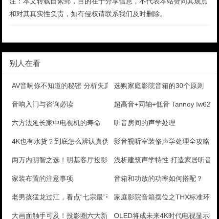
注：本文转载自絮郢，目的在于分享信息，不代表本站赞同其观点
和对其真实性负责，如有侵权请联系我们及时删除。
别人在看
AV音响你不知道的秘密 分析失真问题
选购家庭影院音箱的30个原则
音响入门与咨询必读
超高音+同轴+低音 Tannoy Iw62 
六方法延长家中电视机的寿命
听音房间的声学处理
4K也有水货？到底怎么辨认真伪4K
影音视听室装修声学处理全攻略
两万内明智之选！明基客厅投影机评测
浅析建筑声学特性 打造家居听音香
家装布置的注意事项
音箱和功放的功率如何搭配？
老男孩猛龙过江，看点“七宗最”引爆暑期
家庭影院音箱摆位之THX标准环绕
大画面触手可及！投影圈六大新兴技术
OLED将成未来4K时代电视显示