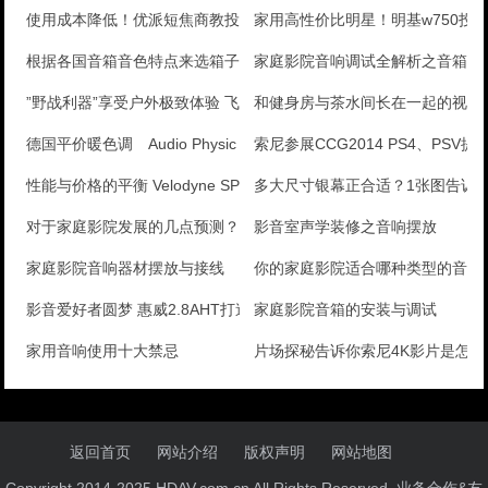
使用成本降低！优派短焦商教投影评测
家用高性价比明星！明基w750投
根据各国音箱音色特点来选箱子
家庭影院音响调试全解析之音箱接
”野战利器”享受户外极致体验 飞利浦发布旗舰智能短焦
和健身房与茶水间长在一起的视听
德国平价暖色调 Audio Physic Class
索尼参展CCG2014 PS4、PSV提
性能与价格的平衡 Velodyne SPL-Ultr
多大尺寸银幕正合适？1张图告诉
对于家庭影院发展的几点预测？
影音室声学装修之音响摆放
家庭影院音响器材摆放与接线
你的家庭影院适合哪种类型的音箱
影音爱好者圆梦 惠威2.8AHT打造百万级私人影院
家庭影院音箱的安装与调试
家用音响使用十大禁忌
片场探秘告诉你索尼4K影片是怎
返回首页
网站介绍
版权声明
网站地图