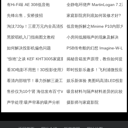
有Hi-Fi味 AE 308低音炮
全静电环绕声 MartinLogan 7.2
先锋出售，安桥接招
家庭影院房到底如何装修才好?
淘汰720p！三星万元内全高清投影评测
低音炮拆解之Minime P10内部大
黑胶唱机入门指南图文教程
小房间低频嗡声的现象及解决
如何解决投影机偏色问题
PSB传奇般的幻想 Imagine-W-LC
“惊艳”之谈 KEF KHT3005家庭影院音箱评测
揭秘音箱发声原理，教你如何提升
看3D电影不用愁！3D投影使用方法详解
即时投影乐趣多！飞利浦微投应用
看清内部细节！暴力拆解三菱工程投影
娱乐新体验 奥图码高清LED投影
售价仅为10个肾 海信发布百寸VIDAA MAX激光
吸音材料与隔声材料差异的比较
声学处理:吸声帘幕的吸声分析
摄影师与家庭影院