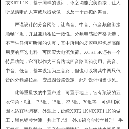
或XRT1.1K，基于同样的设计，令之均能完美衔接，让人
听见清晰的人声或乐器成像，以及一个虚拟的舞台。
严谨设计的分音网络，让高音、中音、低音频段衔接
顺畅平坦，并且兼顾相位一致性。分频电感经严格挑选，
不产生任何可听闻的失真，其中所用的皮膜电容也是高耐
用度的严选电料，可因应大电流负荷。XCS1.5K还有一个
特异功能，它可以作为三音路或四音路音箱使用。高音、
中音、低音，基本设定为三音路，但也可以将其中两只低
音的分频点拉高，变成四音路设定。此种设计相当少见。
此等重量级的中置声道，可置于地上，它有预设的五
段仰角：0度、˙7.5度、15度、22.5度、30度等，可供用家
因地适宜地调整。外观上，延续XRT2.1K和XRT1.1K的做
工，黑色钢琴烤漆一共上了7道，外加铝合金拉丝处理，手