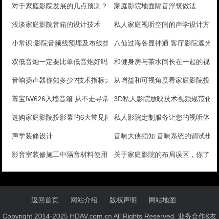
对于家庭影院发展的几点预测？
家庭影院地面隔音浮筑做法
浅谈家庭影院音箱的设计技术
私人家庭视听空间的声学设计方案
小常识:影院音频线预埋及布线技巧
八仙过海各显神通 客厅影院遮光
双低音炮一定要比单低音炮好吗？
和健身房与茶水间长在一起的视听
音响扬声器你知多少?技术指标大揭密
从增益和可视角度看家庭影院投影
尊宝IW626入墙音箱 从不走寻常路
3D私人影院放映技术视频规范化
选购家庭影院投影幕的6大常见问题
私人影院定制服务让您的视听体验
声学装修设计
音响大侠须知 音响系统的调试步
影音室装修施工中隔音材料使用常识
关于家庭影院的布局误区，你了解
返回首页
网站介绍
版权声明
网站地图
Copyright 2014-2025 HDAV.com.cn All Rights Reserved. 业务合作&友