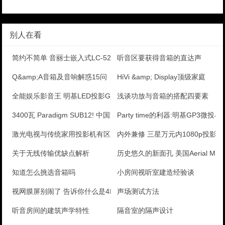
别人在看
简约不简单 音丽士嵌入式LC-520/LR-520音
听音区要获得音箱的直达声
Q&amp;A音箱及音响解惑15问
HiVi &amp; Display顶级家庭
全能娱乐影音王 明基LED投影GP10评测
浅谈功放与音箱的搭配四要素
3400瓦 Paradigm SUB12! 中国家庭
Party time的利器:明基GP3微投
激光电视与传统家用投影机有区别吗
内外兼修 三星万元内1080p投影
关于无线传输优缺点解析
历史悠久的新面孔 美国Aerial Mode
知道怎么挑选音箱吗
小房间视听室建造经验谈
视网膜屏别闹了 告诉你什么是4K
声场测试方法
听音房间的建筑声学特性
隔音室的隔声设计