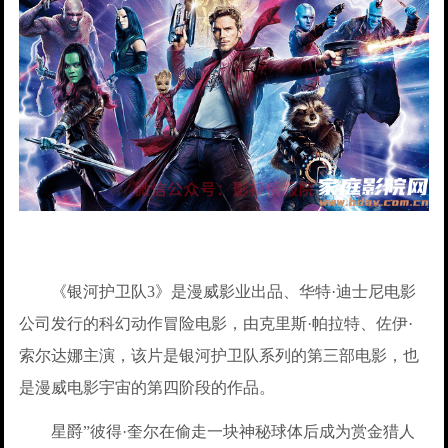
《银河护卫队3》是漫威影业出品、华特·迪士尼电影
公司发行的科幻动作冒险电影，由克里斯·帕拉特、佐伊·
索尔达娜主演，该片是银河护卫队系列的第三部电影，也
是漫威电影宇宙的第四阶段的作品。
星爵”彼得·奎尔在偷走一块神秘球体后成为赏金猎人