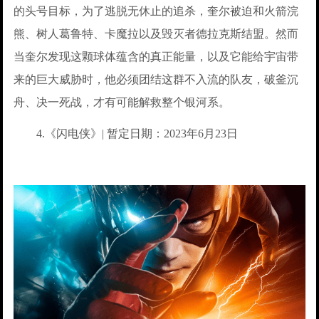
的头号目标，为了逃脱无休止的追杀，奎尔被迫和火箭浣
熊、树人葛鲁特、卡魔拉以及毁灭者德拉克斯结盟。然而
当奎尔发现这颗球体蕴含的真正能量，以及它能给宇宙带
来的巨大威胁时，他必须团结这群不入流的队友，破釜沉
舟、决一死战，才有可能解救整个银河系。
4.《闪电侠》| 暂定日期：2023年6月23日