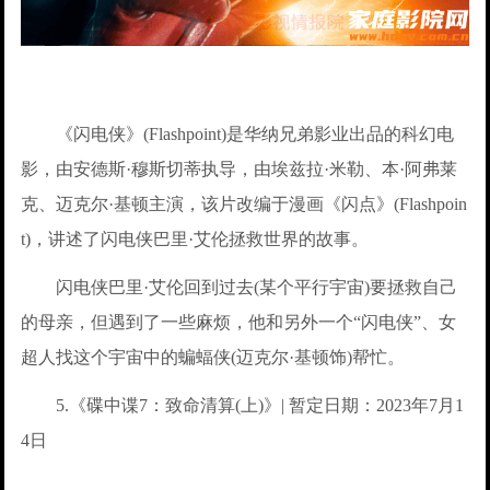
《闪电侠》(Flashpoint)是华纳兄弟影业出品的科幻电
影，由安德斯·穆斯切蒂执导，由埃兹拉·米勒、本·阿弗莱
克、迈克尔·基顿主演，该片改编于漫画《闪点》(Flashpoin
t)，讲述了闪电侠巴里·艾伦拯救世界的故事。
闪电侠巴里·艾伦回到过去(某个平行宇宙)要拯救自己
的母亲，但遇到了一些麻烦，他和另外一个“闪电侠”、女
超人找这个宇宙中的蝙蝠侠(迈克尔·基顿饰)帮忙。
5.《碟中谍7：致命清算(上)》| 暂定日期：2023年7月1
4日