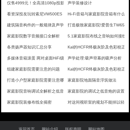
仅售4999元！全高清1080p投影机奥图码HD26
声学装修设计
看资深投友玩转索尼VW500ES
Hi-Fi音箱与家庭影院音箱有什么
建筑隔音构件的一般规律及声学常识
打造极致家庭影院!爱普生TW6515
家庭影院数字音频接口全解析
5.1家庭影院布线之音响如何接线
各类扬声器知识汇总分享
Kal的HCFR终极灰阶及色彩校正手
多媒体音箱滚蛋 两对桌面HiFi级近场监听音箱较量
声学处理:吸声帘幕的吸声分析
组建家庭影院需要注意的问题
Kal的HCFR终极灰阶及色彩校正手
打造小户型家庭影院需要注意哪些问题？
家庭影院地面隔音浮筑做法
家庭影院音响调试全解析之低音炮的设置
家庭影院的调试之低音炮的设置
家庭影院装修布线全揭密
对这间视听室的规划不能掉以轻心
返回首页
网站介绍
版权声明
网站地图