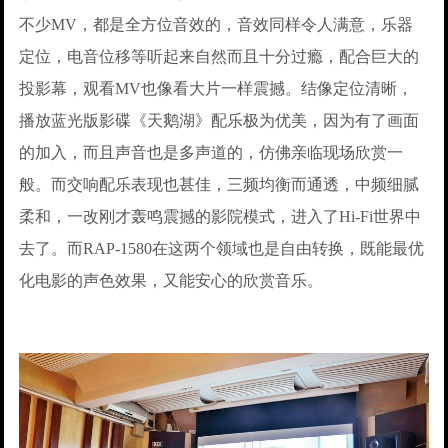
不少MV，都是全方位音效的，音效同样令人满意，乐器
定位，电音位移等听起来自然而且十分过瘾，配合巨大的
投影幕，观看MV也像看大片一样震撼。结像定位清晰，
播放蓝光版影碟《天鹅湖》配乐极为优美，因为有了画面
的加入，而且声音也是多声道的，仿佛亲临现场欣赏一
般。而交响配乐表现也甚佳，三频均衡而通透，中频细腻
柔和，一改刚才轰鸣震撼的影院模式，进入了Hi-Fi世界中
去了。而RAP-1580在这两个领域也是自由转换，既能最优
化电影的声色效果，又能安心的欣赏音乐。