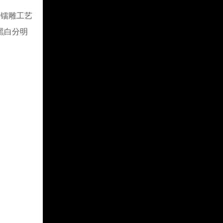
镭雕工艺
黑白分明