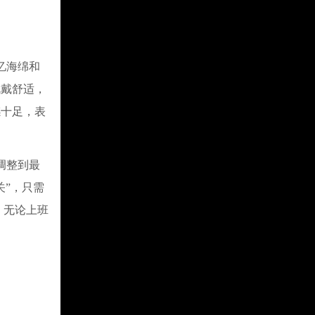
忆海绵和
佩戴舒适，
感十足，表
调整到最
关”，只需
，无论上班