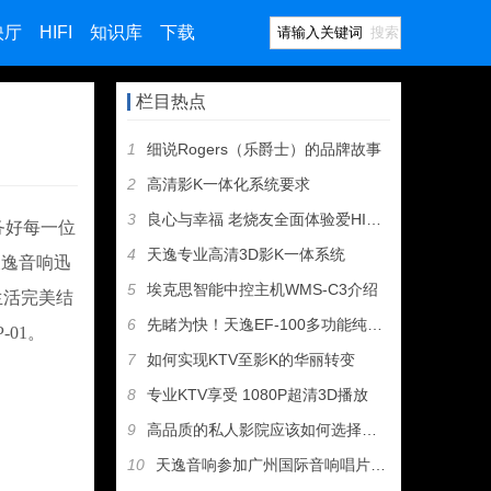
映厅
HIFI
知识库
下载
搜索
栏目热点
1
细说Rogers（乐爵士）的品牌故事
2
高清影K一体化系统要求
3
良心与幸福 老烧友全面体验爱HIFI歌剧二号
务好每一位
4
天逸专业高清3D影K一体系统
天逸音响迅
5
埃克思智能中控主机WMS-C3介绍
生活完美结
6
先睹为快！天逸EF-100多功能纯甲类耳机放大器即将上市
01。
7
如何实现KTV至影K的华丽转变
8
专业KTV享受 1080P超清3D播放
9
高品质的私人影院应该如何选择设备
10
天逸音响参加广州国际音响唱片展，丰厚大奖等您拿！