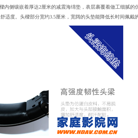
。头樑内侧镶嵌着厚达2厘米的减震海绵垫，表层裹覆着做工细腻的
舒适度。头樑部分宽约3.5厘米，宽阔的头垫能降低长时间佩戴