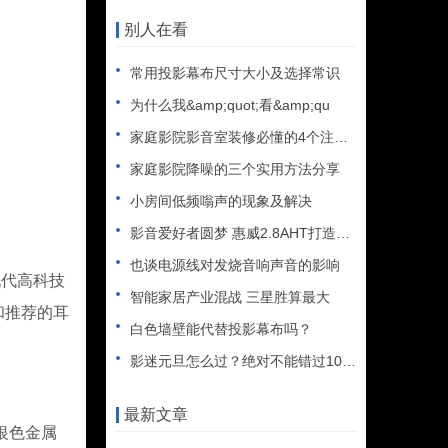
别人在看
常用投影幕布尺寸大小及选择常识
为什么我&amp;quot;看&amp;qu
家庭影院影音室装修必懂的4个注意事项
家庭影院降噪的三个实用方法分享
小房间低频嗡声的现象及解决
影音爱好者圆梦 惠威2.8AHT打造百万级私人影院
也谈电源线对发烧音响声音的影响
代高科技
智能家居产业混战 三星胜算最大
和推荐的耳
白色墙壁能代替投影幕布吗？
影迷元旦怎么过？绝对不能错过10大经典间谍电影
最新文章
银色金属