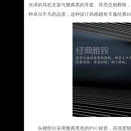
光泽的耳机支架与雅典黑的耳套、耳壳交相辉映
种卓尔不凡的品质，这种设计风格颇有天逸经典Hi-
头樑部分采用雅典黑色的PVC材质，高强度韧