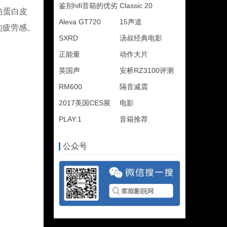
鉴别hifi音箱的优劣
Classic 20
仿蛋白皮
Aleva GT720
15声道
的疲劳感。
SXRD
汤叔经典电影
正能量
动作大片
英国声
安桥RZ3100评测
RM600
隔音减震
2017美国CES展
电影
PLAY:1
音箱推荐
公众号