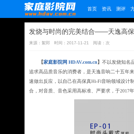
首页
资讯
测评
发烧与时尚的完美结合——天逸高保真
来源：絮郢
时间：2017-11-21
阅读：
次
【
家庭影院网 HDAV.com.cn
】
不以发烧知名
追求高品质音乐的消费者，是天逸音响二十五年
速做出反应，以自己在高保真Hi-Fi音响领域设
合，对音质、音色采用高标准、严要求，于2017