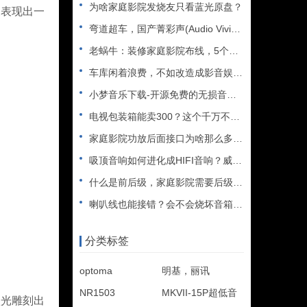
为啥家庭影院发烧友只看蓝光原盘？
象表现出一
弯道超车，国产菁彩声(Audio Vivid)能否取代杜比全
老蜗牛：装修家庭影院布线，5个必看的注意事项
车库闲着浪费，不如改造成影音娱乐室吧
小梦音乐下载-开源免费的无损音乐下载神器
电视包装箱能卖300？这个千万不要扔……
家庭影院功放后面接口为啥那么多？假装高端卖高价？
吸顶音响如何进化成HIFI音响？威力声功放再升级
什么是前后级，家庭影院需要后级吗？天逸11声道功放AD-83
喇叭线也能接错？会不会烧坏音箱（功放）​？
分类标签
optoma
明基，丽讯
NR1503
MKVII-15P超低音
光雕刻出