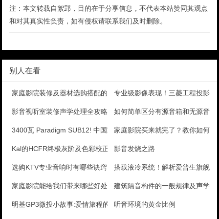
注：本文转载自絮郢，目的在于分享信息，不代表本站赞同其观点
和对其真实性负责，如有侵权请联系我们及时删除。
别人在看
家庭影院装修及器材选购搭配的注意事项
专业级影像表现！三菱工程投影机
影音视听室装修声学处理全攻略
如何简单区分有源音箱和无源音箱
3400瓦 Paradigm SUB12! 中国家庭
家庭影院买来就完了？教你如何调
Kal的HCFR终极灰阶及色彩校正手册(原创翻译)四
影音发烧之路
选购KTV专业音响时有哪些诀窍
搭载液冷系统！解析爱普生旗舰工
家庭影院能给我们带来哪些好处？
建筑隔音构件的一般规律及声学常
明基GP3微投小故事:爱情旅程的见证者
听音环境的黄金比例