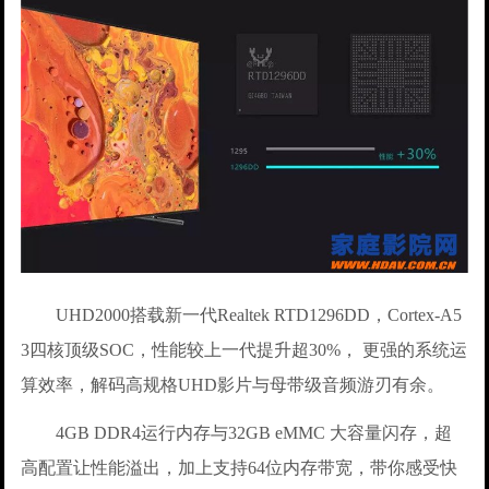
UHD2000搭载新一代Realtek RTD1296DD，Cortex-A5
3四核顶级SOC，性能较上一代提升超30%， 更强的系统运
算效率，解码高规格UHD影片与母带级音频游刃有余。
4GB DDR4运行内存与32GB eMMC 大容量闪存，超
高配置让性能溢出，加上支持64位内存带宽，带你感受快