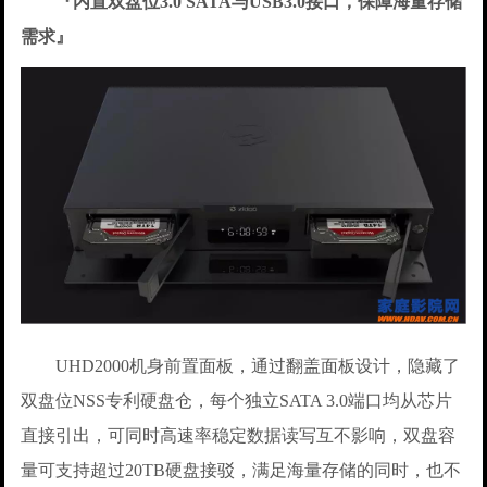
『内置双盘位3.0 SATA与USB3.0接口，保障海量存储
需求』
UHD2000机身前置面板，通过翻盖面板设计，隐藏了
双盘位NSS专利硬盘仓，每个独立SATA 3.0端口均从芯片
直接引出，可同时高速率稳定数据读写互不影响，双盘容
量可支持超过20TB硬盘接驳，满足海量存储的同时，也不